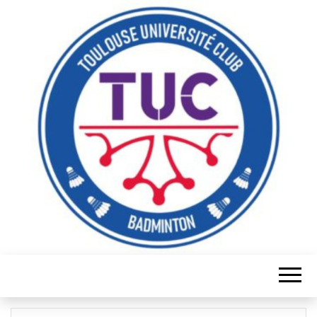
Serve it, smash it, win it, love it!
TUC
BADMINTON