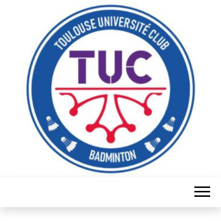
Serve it, smash it, win it, love it!
TUC
BADMINTON