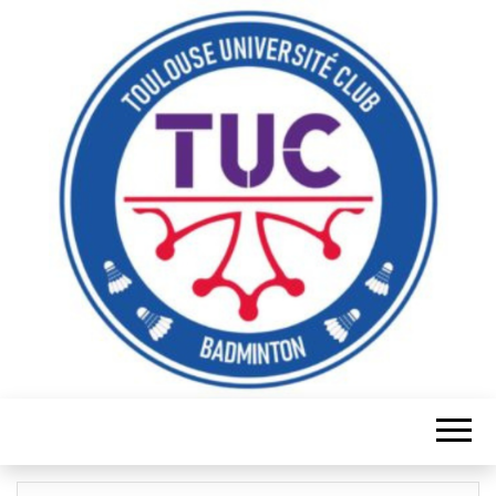
Serve it, smash it, win it, love it!
TUC
BADMINTON