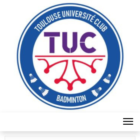
Serve it, smash it, win it, love it!
TUC
BADMINTON