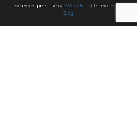
Fièrement propulsé par
WordPress
|
Thème :
Head
Blog